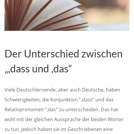
Der Unterschied zwischen
„
,
dass
und
,
d
as
“
Viele Deutschlernende, aber auch Deutsche
,
haben
Schwierigkeiten,
die Konjun
k
tion
“,
dass
”
und
das
R
elativpronomen
“
,
das
”
zu unterscheiden. Das hat
wohl mit der gleichen Aussprache der beiden Wörter
zu tun, jedoch haben sie im
G
eschriebenen eine