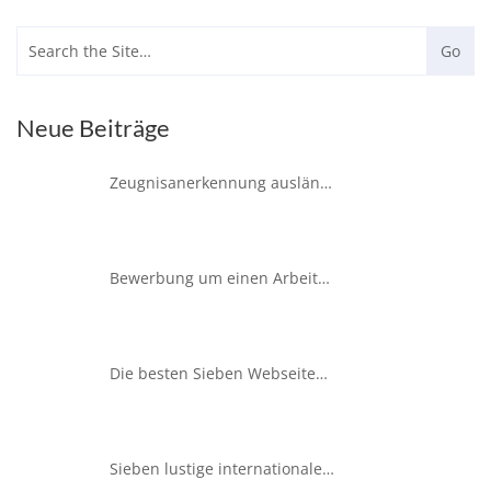
Neue Beiträge
Zeugnisanerkennung ausländischer Bildungs- und Berufsabschlüsse in Hamburg – So funktioniert´s
Bewerbung um einen Arbeitsplatz in Hamburg – Wichtige kulturelle Aspekte
Die besten Sieben Webseiten für Deutschlernende
Sieben lustige internationale Sprichwörter für Angeber