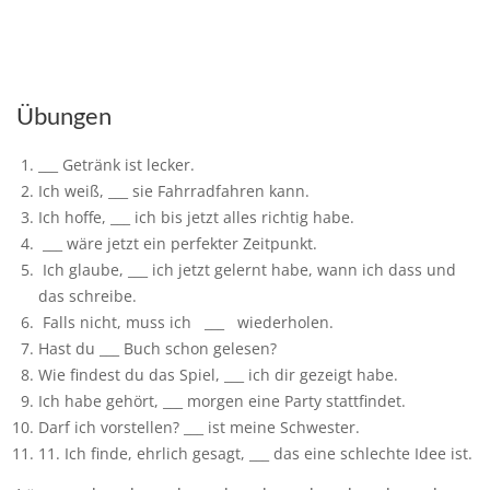
Übungen
___ Getränk
ist lecker.
Ich weiß,
___ sie
Fahrradfahren kann.
Ich hoffe,
___ ich
bis jetzt alles richtig habe.
___ wäre
jetzt ein perfekter Zeitpunkt.
Ich glaube,
___ ich
jetzt gelernt habe, wann
ich
dass
und
das schreibe.
Falls nicht, muss ic
h
___ wiederholen
.
Hast du
___ Buch
schon gelesen?
Wie findest du das Spiel, ___ ich dir gezeigt habe
.
Ich habe gehört
, ___ morgen eine Party stattfindet
.
Darf ich vorstellen? ___ ist meine Schwester
.
1
1
. Ich finde,
ehrlich ge
sagt
,
___
das
eine schlechte Idee ist
.