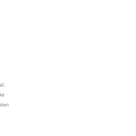
al.
ke
iten