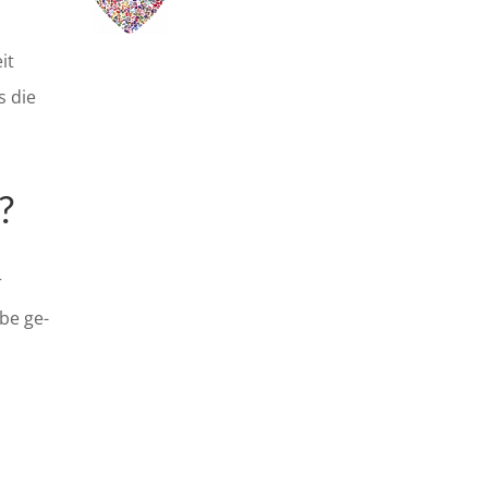
it
s die
?
r
lbe ge-