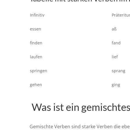
Infinitiv
Präterit
essen
aß
finden
fand
laufen
lief
springen
sprang
gehen
ging
Was ist ein gemischte
Gemischte Verben sind starke Verben die eb