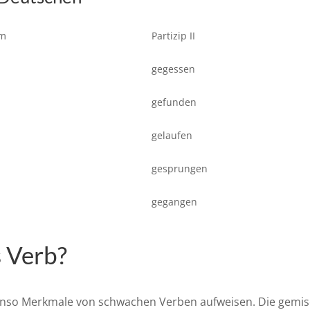
um
Partizip II
gegessen
gefunden
gelaufen
gesprungen
gegangen
s Verb?
enso Merkmale von schwachen Verben aufweisen. Die gemi