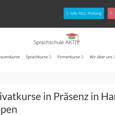
Info TELC Prüfung
isumskurse
Sprachkurse
Firmenkurse
Wir über uns
ivatkurse in Präsenz in H
ppen