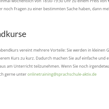
inmal wöchentlich von 18:00-19:30 Uhr zu einem Preis von €
r noch Fragen zu einer bestimmten Sache haben, dann mel
ndkurse
-Abendkurs
vereint mehrere Vorteile:
Si
e
werden in kleinen 
serem Kurs zu kurz.
Dadurch machen Sie auf einfache und ef
 aus am Unterricht teilzunehmen.
Wenn Sie noch irgendetwas
ch gerne unter
onlinetraining@sprachschule-aktiv.de