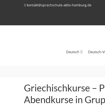
kontakt@sprachschule-aktiv-hamburg.de
Deutsch
Deutsch-V
Griechisch
k
urse
– P
Abendkurse
in Gru