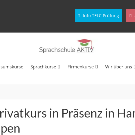
Info TELC Prüfung
isumskurse
Sprachkurse
Firmenkurse
Wir über uns
rivatkurs in Präsenz in H
ppen