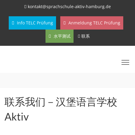
kontakt@sprachschule-aktiv-hamburg.de
Info TELC Prüfung
Anmeldung TELC Prüfung
水平测试
联系
联系我们－汉堡语言学校
Aktiv